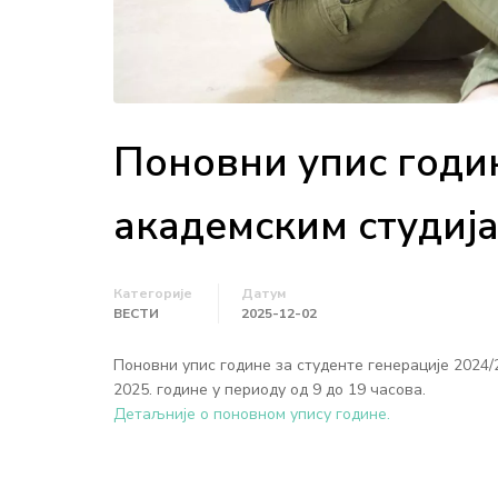
Поновни упис годи
академским студиј
Категорије
Датум
ВЕСТИ
2025-12-02
Поновни упис године за студенте генерације 2024/2
2025. године у периоду од 9 до 19 часова.
Детаљније о поновном упису године.