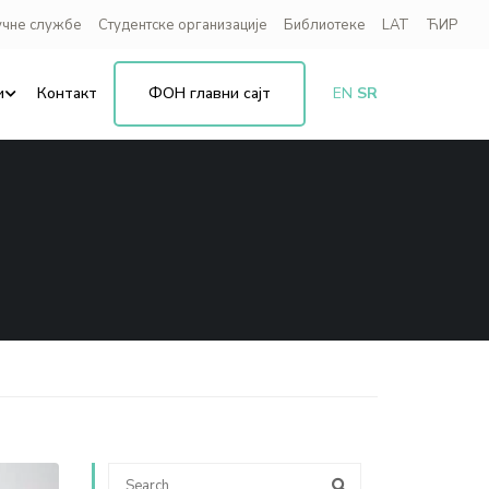
учне службе
Студентске организације
Библиотеке
LAT
ЋИР
и
Контакт
ФОН главни сајт
EN
SR