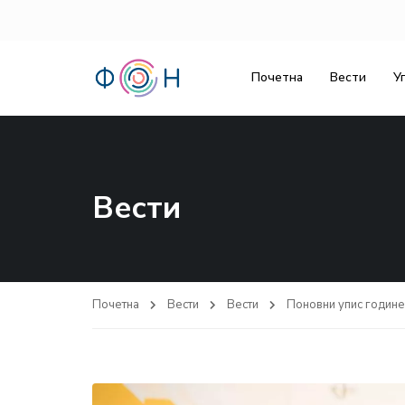
Почетна
Вести
У
Вести
Почетна
Вести
Вести
Поновни упис године