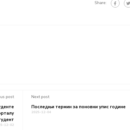
Share:
ous post
Next post
уденте
Последњи термин за поновни упис године
2025-12-04
орталу
тудент
25-12-02