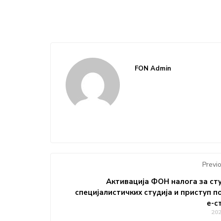
FON Admin
Previ
Активација ФОН налога за ст
специјалистичких студија и приступ п
е-с
20