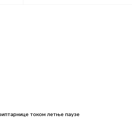
иптарнице током летње паузе