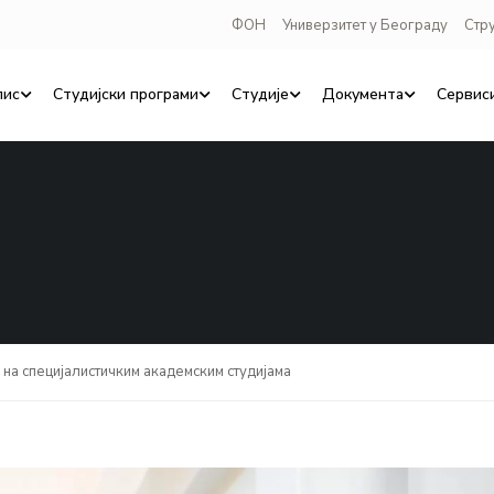
ФОН
Универзитет у Београду
Стр
пис
Студијски програми
Студије
Документа
Сервис
 на специјалистичким академским студијама