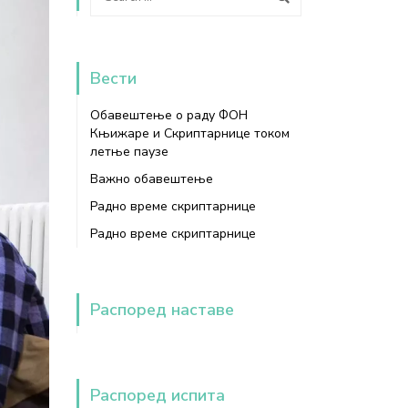
Вести
Обавештење о раду ФОН
Књижаре и Скриптарнице током
летње паузе
Важно обавештење
Радно време скриптарнице
Радно време скриптарнице
Распоред наставе
Распоред испита