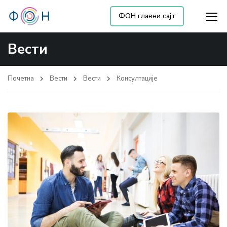
ФОН главни сајт
Вести
Почетна
Вести
Вести
Консултације