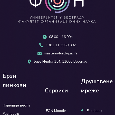
08.00 - 16.00h
+381 11 3950 892
master@fon.bg.ac.rs
Јове Илића 154, 11000 Beograd
Брзи
Друштвене
линкови
Сервиси
мреже
Најновије вести
FON Moodle
Facebook
Распоред