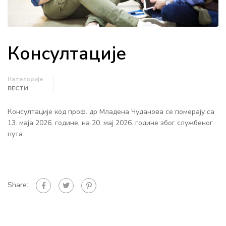
Консултације
Категорије
ВЕСТИ
Консултације код проф. др Младена Чуданова се померају са
13. маја 2026. године, на 20. мај 2026. године због службеног
пута.
Share: