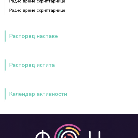
Радно време скриптарнице
Радно време скриптарнице
Распоред наставе
Распоред испита
Календар активности